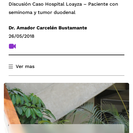
Advances in the Treatment of Inflammatory
Discusión Caso Hospital Loayza – Paciente con
Bowel Disease: The Future is Now – 2da parte
seminoma y tumor duodenal
Dr. Francisco Sylvester
Dr
. Amador Carcelén Bustamante
26/05/2018
Ver mas
Pediatric Acute Respiratory Distress Syndrome
Dr. Mario Eyzaguirre
Discusión de Caso Clínico – Varón con infección
por VIH y Hepatitis B que desarrolla abdomen
agudo