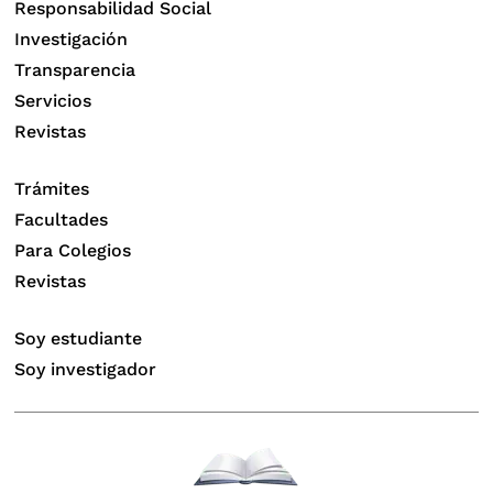
Responsabilidad Social
Dr
. Amador Carcelén Bustamante
Investigación
14/07/2018
Transparencia
Servicios
Revistas
Trámites
Diagnosis of Venous Thromboembolism
Facultades
Para Colegios
Dr. Gustavo R. Heudebert
MUJER CON HEMOPTISIS MASIVA.
Revistas
Dr
. Amador Carcelén Bustamante
Soy estudiante
21/07/2018
Soy investigador
Hipertensión pulmonar en Pediatría