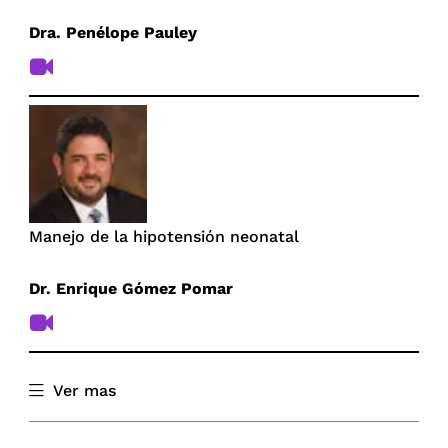
Dra. Penélope Pauley
Estrategias para minimizar la sensibilidad por
Blanqueamiento Dental
Manejo de la hipotensión neonatal
Dra. Lidia Yileng Tay Chu Jon
May. 2019
Dr. Enrique Gómez Pomar
Ver mas