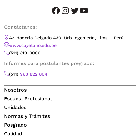
facebook
instagram
twitter
youtube
Contáctanos:
Varón de 20 años con hemoptisis, nódulos
Diagnostico y tratamiento del asma severa en la
Av. Honorio Delgado 430, Urb Ingeniería, Lima – Perú
pulmonares y hepáticos.
www.cayetano.edu.pe
población pediátrica
(511) 319-0000
Dr
. Amador Carcelén Bustamante
Dr. Christian Rosas Salazar
Informes para postulantes pregrado:
07/07/2018
(511)
963 822 804
Nosotros
Escuela Profesional
Unidades
Normas y Trámites
Mechanical Ventilation
Paciente con tumoración esofágica y síndrome
Posgrado
consuntivo
Calidad
Dr. Martín Wakeham