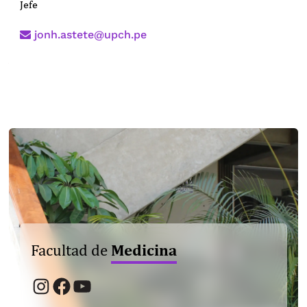
Jefe
jonh.astete@upch.pe
Medicina
Facultad de
Instagram
Facebook
YouTube