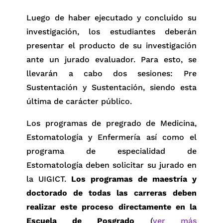
Ética en Investigación.
académico
antes de registrar su
Luego de haber ejecutado y concluido su
proyecto en la Unidad Integrada de
Registro en la Unidad y firma de la Unidad
investigación, los estudiantes deberán
Gestión de Investigación, Ciencia y
de Gestión
presentar el producto de su investigación
Tecnología (UIGICT). Cada programa
ante un jurado evaluador. Para esto, se
Se debe enviar los documentos a través
cuenta con particularidades que
llevarán a cabo dos sesiones: Pre
del nuevo SIDISI (INTRANET)
deben ser respetadas.
Sustentación y Sustentación, siendo esta
Proyecto de investigación en formato
Todos los proyectos* conducentes a
última de carácter público.
de documento de Word. El nombre del
grados y títulos de las Facultades de
Los programas de pregrado de Medicina,
archivo deberá seguir el modelo:
Medicina, de Estomatología y de
Estomatología y Enfermería así como el
“Proyecto 123456”
Enfermería deben primero ser
programa de especialidad de
Reporte de Turnitin en PDF (Tutorial).
registrados y revisados en la UIGICT.
Estomatología deben solicitar su jurado en
Asegúrese de retirar la carátula, tabla
Una vez aprobados, son enviados a
la UIGICT.
Los programas de maestría y
de contenidos y referencias
revisión al Comité Institucional de
doctorado de todas las carreras deben
bibliográficas antes de analizar su
Ética en Investigación.
realizar este proceso directamente en la
proyecto. El nombre del archivo deberá
Para el registro de un nuevo
Escuela de Posgrado
(
ver más
seguir el modelo: “Turnitin Proyecto