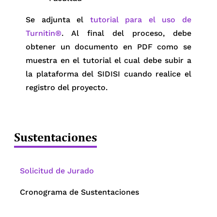
Se adjunta el
tutorial para el uso de
Turnitin®
. Al final del proceso, debe
obtener un documento en PDF como se
muestra en el tutorial el cual debe subir a
la plataforma del SIDISI cuando realice el
registro del proyecto.
Los proyectos libres no son sometidos a
Para grados y títulos
Por grado
Sustentaciones
proceso de revisión en la Unidad. Por tal
motivo, podrá remitir los documentos para
Estimado investigador, asegúrese de
el registro en la Unidad de Gestión de la
revisar las normas y procedimientos
Solicitud de Jurado
Dirección Universitaria de Investigación,
para la elaboración y desarrollo de
Cronograma de Sustentaciones
Ciencia y Tecnología para la revisión o
proyectos de investigación
exoneración del Comité Institucional de
correspondientes a su programa