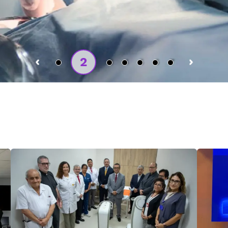
 h
2
1
3
4
5
6
7