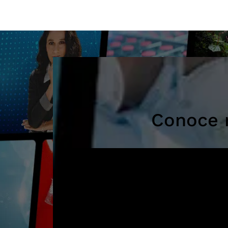
y de Enfermería y la institución. Esta
entrega […]
Conoce 