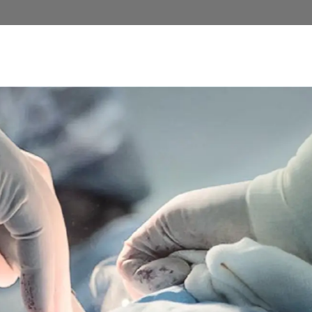
uirúrgicas en
to