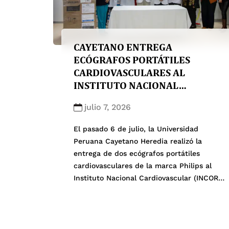
CAYETANO ENTREGA
ECÓGRAFOS PORTÁTILES
CARDIOVASCULARES AL
INSTITUTO NACIONAL
CARDIOVASCULAR PARA
julio 7, 2026
FORTALECER LA ATENCIÓN
ASISTENCIAL
El pasado 6 de julio, la Universidad
Peruana Cayetano Heredia realizó la
entrega de dos ecógrafos portátiles
cardiovasculares de la marca Philips al
Instituto Nacional Cardiovascular (INCOR),
como parte de las acciones de
contraprestación establecidas en el
convenio específico suscrito entre las
facultades de Medicina, de Estomatología