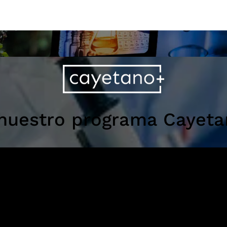
ins
día
nuestro programa Cayeta