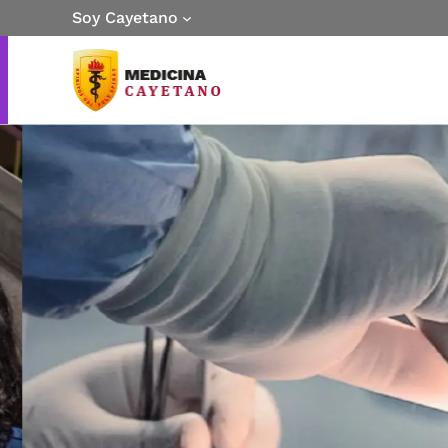
Soy Cayetano
II Curso de Técnicas Q
Cirugía de Colon y Rec
INICIO:
5 de agosto 2026
HORARIO: