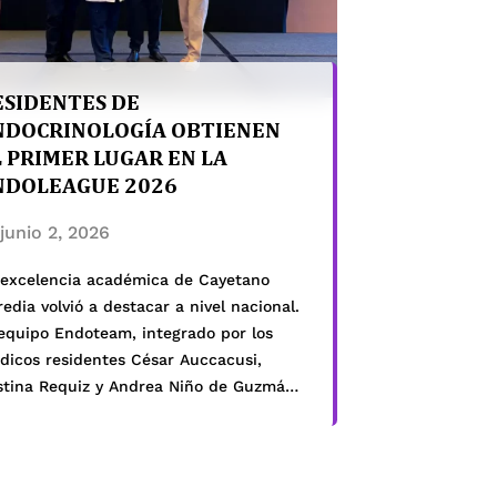
ESIDENTES DE
NDOCRINOLOGÍA OBTIENEN
L PRIMER LUGAR EN LA
NDOLEAGUE 2026
junio 2, 2026
 excelencia académica de Cayetano
edia volvió a destacar a nivel nacional.
 equipo Endoteam, integrado por los
dicos residentes César Auccacusi,
stina Requiz y Andrea Niño de Guzmán,
tuvo el primer lugar en la EndoLeague
26, certamen organizado por la
ciedad Peruana de Endocrinología (SPE)
 reunió a residentes de diversas