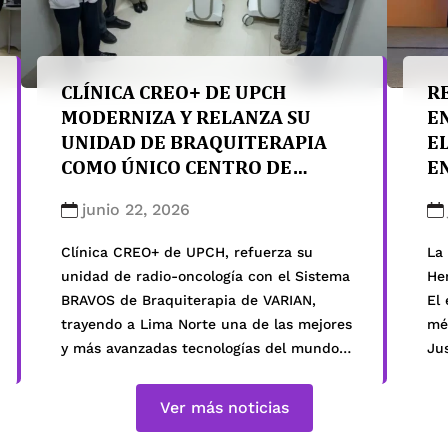
CLÍNICA CREO+ DE UPCH
R
MODERNIZA Y RELANZA SU
E
UNIDAD DE BRAQUITERAPIA
E
COMO ÚNICO CENTRO DE
E
RADIOONCOLOGÍA DE LIMA
junio 22, 2026
NORTE
Clínica CREO+ de UPCH, refuerza su
La
unidad de radio-oncología con el Sistema
Her
BRAVOS de Braquiterapia de VARIAN,
El
trayendo a Lima Norte una de las mejores
mé
y más avanzadas tecnologías del mundo
Ju
para el tratamiento del cáncer. Clínica
ob
CREO+ se consolidó hace 8 años como
20
Ver más noticias
única clínica de Lima norte con servicios
So
de Radioterapia y Braquiterapia […]
que