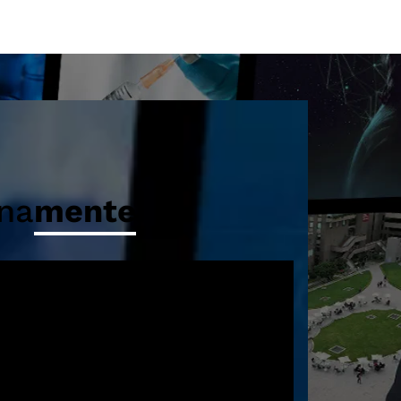
tituciones del país. Desarrollada los
s 16, 23 […]
na
mente