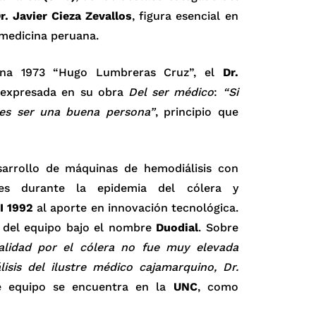
r. Javier Cieza Zevallos
, figura esencial en
 medicina peruana.
ina 1973 “Hugo Lumbreras Cruz”, el
Dr.
a expresada en su obra
Del ser médico
:
“Si
es ser una buena persona”
, principio que
esarrollo de máquinas de hemodiálisis con
les durante la epidemia del cólera y
I 1992
al aporte en innovación tecnológica.
al del equipo bajo el nombre
Duodial
. Sobre
alidad por el cólera no fue muy elevada
isis del ilustre médico cajamarquino, Dr.
te equipo se encuentra en la
UNC
, como