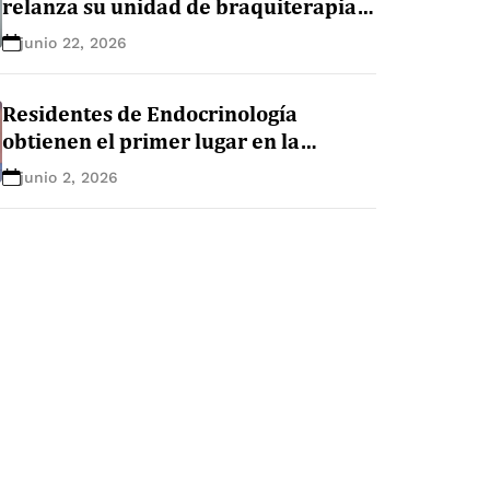
relanza su unidad de braquiterapia
como único centro de radiooncología
junio 22, 2026
de Lima Norte
Residentes de Endocrinología
obtienen el primer lugar en la
EndoLeague 2026
junio 2, 2026