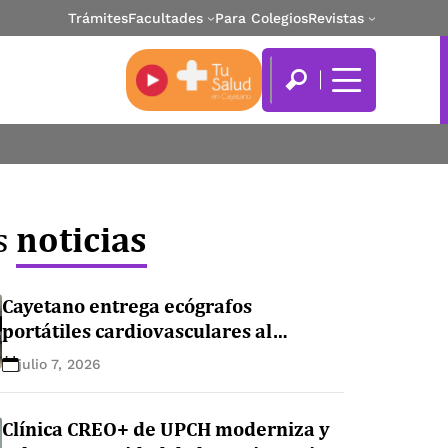
Trámites
Facultades
Para Colegios
Revistas
noticias
s
Cayetano entrega ecógrafos
portátiles cardiovasculares al
Instituto Nacional Cardiovascular
julio 7, 2026
para fortalecer la atención
asistencial
Clínica CREO+ de UPCH moderniza y