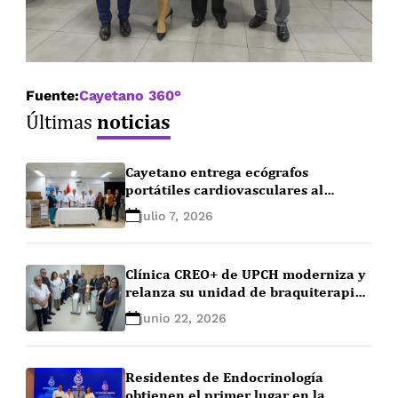
Fuente:
Cayetano 360°
noticias
Últimas
Cayetano entrega ecógrafos
portátiles cardiovasculares al
Instituto Nacional Cardiovascular
julio 7, 2026
para fortalecer la atención
asistencial
Clínica CREO+ de UPCH moderniza y
relanza su unidad de braquiterapia
como único centro de
junio 22, 2026
radiooncología de Lima Norte
Residentes de Endocrinología
obtienen el primer lugar en la