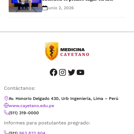
EndoLeague 2026
junio 2, 2026
facebook
instagram
twitter
youtube
Contáctanos:
Av. Honorio Delgado 430, Urb Ingeniería, Lima – Perú
www.cayetano.edu.pe
(511) 319-0000
Informes para postulantes pregrado:
(511)
963 822 804