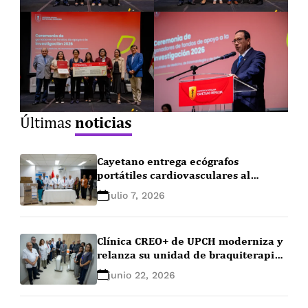
noticias
Últimas
Cayetano entrega ecógrafos
portátiles cardiovasculares al
Instituto Nacional Cardiovascular
julio 7, 2026
para fortalecer la atención
asistencial
Clínica CREO+ de UPCH moderniza y
relanza su unidad de braquiterapia
como único centro de
junio 22, 2026
radiooncología de Lima Norte