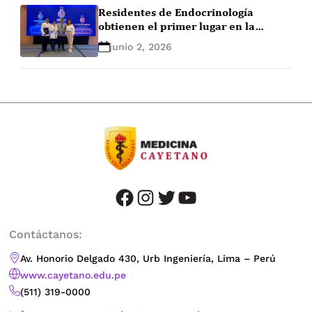
Residentes de Endocrinología
obtienen el primer lugar en la
EndoLeague 2026
junio 2, 2026
facebook
instagram
twitter
youtube
Contáctanos:
Av. Honorio Delgado 430, Urb Ingeniería, Lima – Perú
www.cayetano.edu.pe
(511) 319-0000