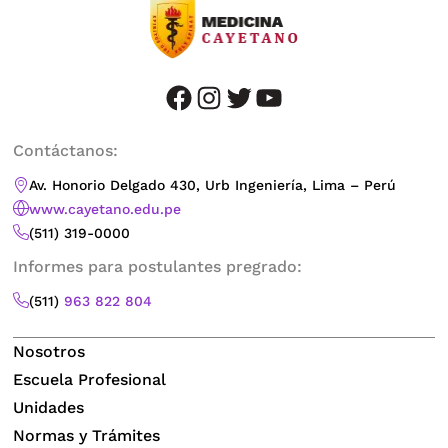
facebook
instagram
twitter
youtube
Contáctanos:
Av. Honorio Delgado 430, Urb Ingeniería, Lima – Perú
www.cayetano.edu.pe
(511) 319-0000
Informes para postulantes pregrado:
(511)
963 822 804
Nosotros
Escuela Profesional
Unidades
Normas y Trámites