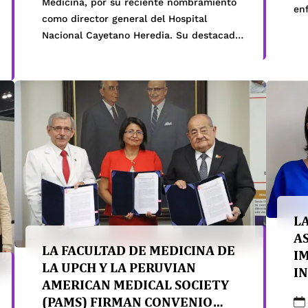
Medicina, por su reciente nombramiento
en
como director general del Hospital
la 
Nacional Cayetano Heredia. Su destacada
en
trayectoria en el ámbito médico, junto con
con
su compromiso con la enseñanza e
dia
investigación en nuestra universidad, lo
po
convierten en un referente clave para el
fortalecimiento del sistema […]
L
A
LA FACULTAD DE MEDICINA DE
I
LA UPCH Y LA PERUVIAN
I
AMERICAN MEDICAL SOCIETY
(PAMS) FIRMAN CONVENIO