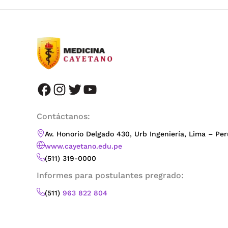
facebook
instagram
twitter
youtube
Contáctanos:
Av. Honorio Delgado 430, Urb Ingeniería, Lima – Per
www.cayetano.edu.pe
(511) 319-0000
Informes para postulantes pregrado:
(511)
963 822 804