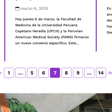
ESPECÍFICO
marzo 6, 2025
En
an
Hoy jueves 6 de marzo, la Facultad de
des
Medicina de la Universidad Peruana
has
Cayetano Heredia (UPCH) y la Peruvian
Gar
American Medical Society (PAMS) firmaron
de
un nuevo convenio específico. Este
Hu
acuerdo reafirma la relación estratégica
mis
entre ambas instituciones, que desde
at
2018 han trabajado en conjunto para
tro
fortalecer la educación médica y mejorar
Cor
1
…
5
6
7
8
9
…
14
r
P
la atención en comunidades […]
[…