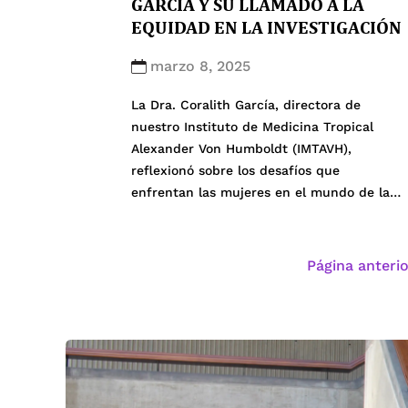
GARCÍA Y SU LLAMADO A LA
EQUIDAD EN LA INVESTIGACIÓN
marzo 8, 2025
La Dra. Coralith García, directora de
nuestro Instituto de Medicina Tropical
Alexander Von Humboldt (IMTAVH),
reflexionó sobre los desafíos que
enfrentan las mujeres en el mundo de la
investigación. A través de su artículo
en Infobae, destacó la brecha de género
en la ciencia y la necesidad de generar
Página anterio
espacios equitativos que permitan la
participación de más mujeres […]