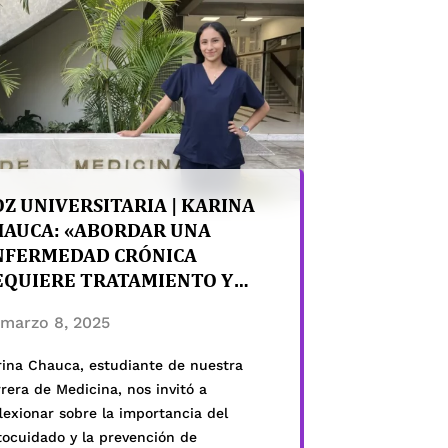
entación, fortalecer la integración y
recer acompañamiento a los nuevos
udiantes. La jornada contó con la
ticipación del Dr. Jesús […]
Z UNIVERSITARIA | KARINA
HAUCA: «ABORDAR UNA
NFERMEDAD CRÓNICA
EQUIERE TRATAMIENTO Y
OMPROMISO ACTIVO»
marzo 8, 2025
rina Chauca, estudiante de nuestra
rera de Medicina, nos invitó a
lexionar sobre la importancia del
tocuidado y la prevención de