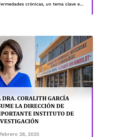
fermedades crónicas, un tema clave en
salud pública. En su artículo publicado
 El Comercio, resaltó cómo estas
diciones, como la hipertensión y la
betes, afectan cada vez más a la
blación peruana, con un […]
A DRA. CORALITH GARCÍA
SUME LA DIRECCIÓN DE
MPORTANTE INSTITUTO DE
NVESTIGACIÓN
febrero 28, 2025