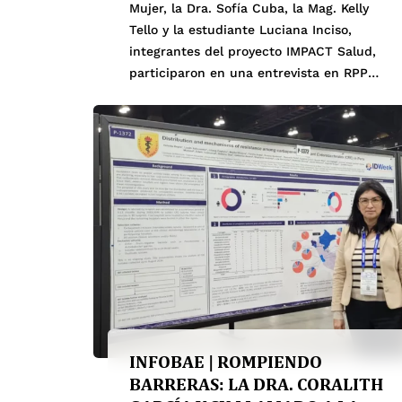
Mujer, la Dra. Sofía Cuba, la Mag. Kelly
Tello y la estudiante Luciana Inciso,
integrantes del proyecto IMPACT Salud,
participaron en una entrevista en RPP
Noticias para reflexionar sobre la equidad
de género en la ciencia y la salud pública.
Durante la conversación, resaltaron la
necesidad de fortalecer los sistemas de
salud y promover […]
INFOBAE | ROMPIENDO
BARRERAS: LA DRA. CORALITH