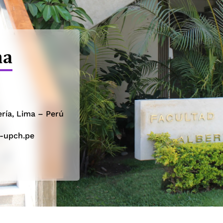
na
ería, Lima – Perú
s-upch.pe