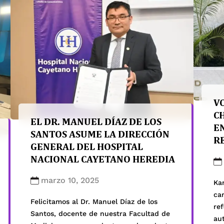
alcanzamos el primer puesto en las
ori
siguientes categorías: Por otro lado,
of
logramos el segundo lugar en: En otras
est
áreas académicas, nos ubicamos en las
par
siguientes […]
VO
C
EL DR. MANUEL DÍAZ DE LOS
E
SANTOS ASUME LA DIRECCIÓN
R
GENERAL DEL HOSPITAL
C
NACIONAL CAYETANO HEREDIA
marzo 10, 2025
Ka
car
Felicitamos al Dr. Manuel Díaz de los
ref
Santos, docente de nuestra Facultad de
au