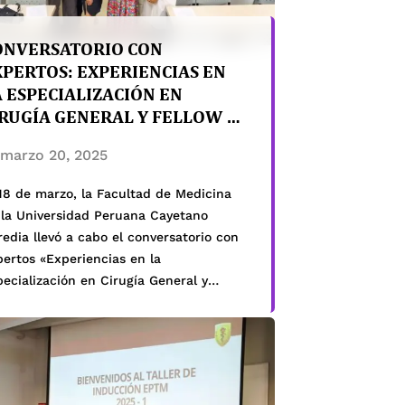
ONVERSATORIO CON
XPERTOS: EXPERIENCIAS EN
 ESPECIALIZACIÓN EN
IRUGÍA GENERAL Y FELLOW EN
IRUGÍA COLORRECTAL
marzo 20, 2025
18 de marzo, la Facultad de Medicina
 la Universidad Peruana Cayetano
edia llevó a cabo el conversatorio con
ertos «Experiencias en la
ecialización en Cirugía General y
low en Cirugía Colorrectal», un evento
e reunió a destacados especialistas de
 American Society of Colon and Rectal
rgeons (ASCRS). Durante la jornada, los
pertos […]