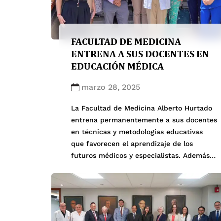
FACULTAD DE MEDICINA
ENTRENA A SUS DOCENTES EN
EDUCACIÓN MÉDICA
marzo 28, 2025
La Facultad de Medicina Alberto Hurtado
entrena permanentemente a sus docentes
en técnicas y metodologías educativas
que favorecen el aprendizaje de los
futuros médicos y especialistas. Además
de las capacitaciones que implementa la
universidad para todos los docentes, la
facultad ofrece durante todo el año
cursos que dicta su Unidad de Educación
Médica (UEM), conformada […]