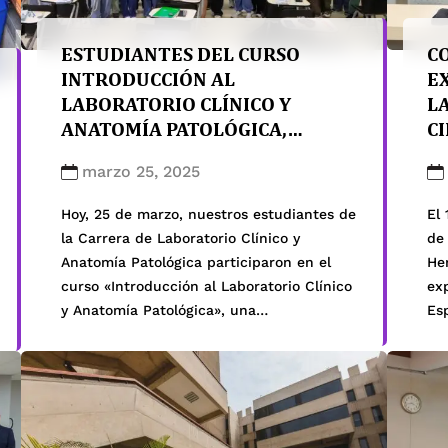
ESTUDIANTES DEL CURSO
C
INTRODUCCIÓN AL
E
LABORATORIO CLÍNICO Y
LA
ANATOMÍA PATOLÓGICA,
C
PARTICIPARON DE CHARLA
C
marzo 25, 2025
ESPECIAL
Hoy, 25 de marzo, nuestros estudiantes de
El 
la Carrera de Laboratorio Clínico y
de
Anatomía Patológica participaron en el
Her
curso «Introducción al Laboratorio Clínico
exp
y Anatomía Patológica», una
Esp
enriquecedora charla a cargo del Mg.
Fel
Carlos Alberto Ortega Tumay, Secretario
qu
del Exterior del Consejo Nacional del
la
Colegio de Tecnólogos Médicos del Perú.
Su
Durante la sesión, el Mg. […]
ex