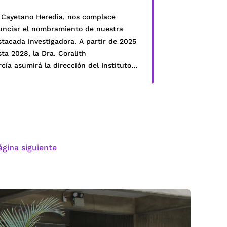
 Cayetano Heredia, nos complace
unciar el nombramiento de nuestra
tacada investigadora. A partir de 2025
ta 2028, la Dra. Coralith
cía asumirá la dirección del Instituto
 Medicina Tropical Alexander Von
mboldt (IMTAVH). El IMTAVH tiene como
ión la docencia, la investigación y la
ención de enfermedades infecciosas y
picales. Su nueva directora, la Dra.
alith García, es médica especialista en
ágina siguiente
]