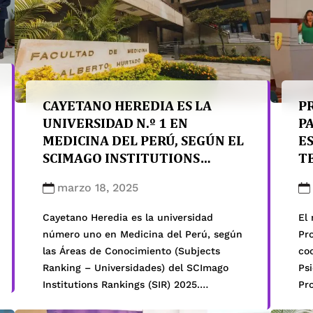
CAYETANO HEREDIA ES LA
P
UNIVERSIDAD N.º 1 EN
P
MEDICINA DEL PERÚ, SEGÚN EL
E
SCIMAGO INSTITUTIONS
T
RANKINGS
marzo 18, 2025
Cayetano Heredia es la universidad
El 
número uno en Medicina del Perú, según
Pr
las Áreas de Conocimiento (Subjects
coo
Ranking – Universidades) del SCImago
Psi
Institutions Rankings (SIR) 2025.
Pr
Asimismo, dentro del área de Medicina,
20